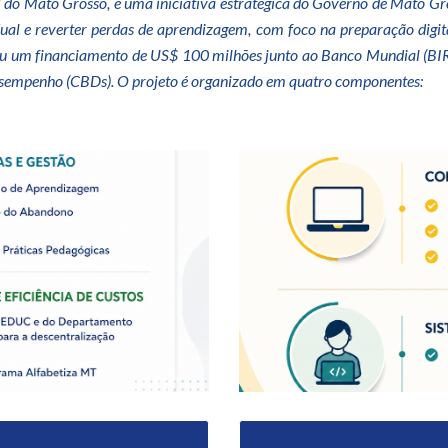
el do Mato Grosso, é uma iniciativa estratégica do Governo de Mato G
al e reverter perdas de aprendizagem, com foco na preparação digita
tou um financiamento de US$ 100 milhões junto ao Banco Mundial (BIR
sempenho (CBDs). O projeto é organizado em quatro componentes: